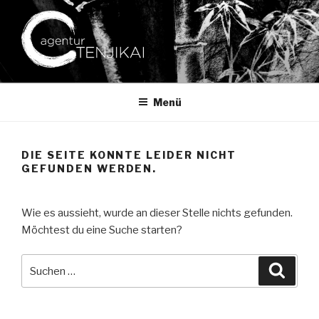
Zum
Inhalt
springen
AGENTUR TENJIKAI
Ihr Spezialist für japanische Lebensart
Menü
DIE SEITE KONNTE LEIDER NICHT
GEFUNDEN WERDEN.
Wie es aussieht, wurde an dieser Stelle nichts gefunden.
Möchtest du eine Suche starten?
Suche
Suche
nach: